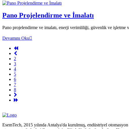
Pano Projelendirme ve İmalatı
Pano projelendirme ve imalatı, enerji verimliliği, güvenlik ve işletme ve
Devamını Oku
2
3
4
5
6
7
8
EsemTech, 2015 yılında Antalya'da kurulmuş, endüstriyel otomasyon ve