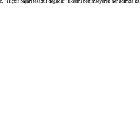
 “Hiçbir başarı tesadüf değildir.” ilkesini benimseyerek her adımda kali