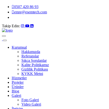
0507 420 86 93
emre@esemtech.com
Kırkgöz San.Kömürcüler Mah. 2885 sok. No:6 Antalya
Takip Edin:
Kurumsal
Hakkımızda
Referanslar
Sıkça Sorulanlar
Kalite Politikamız
Gizlilik Politikası
KVKK Metni
Hizmetler
Projeler
Ürünler
Blog
Galeri
Foto Galeri
Video Galeri
İletişim