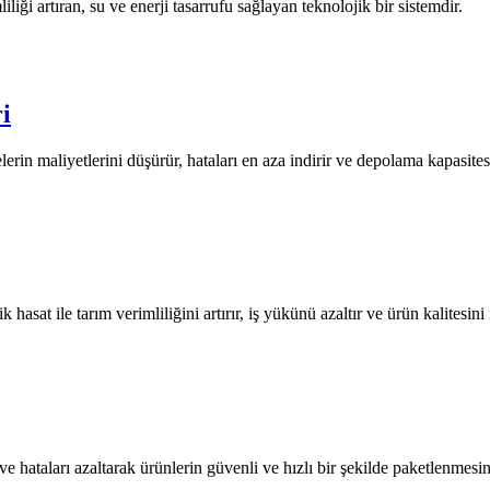
iği artıran, su ve enerji tasarrufu sağlayan teknolojik bir sistemdir.
i
lerin maliyetlerini düşürür, hataları en aza indirir ve depolama kapasite
asat ile tarım verimliliğini artırır, iş yükünü azaltır ve ürün kalitesini iy
ve hataları azaltarak ürünlerin güvenli ve hızlı bir şekilde paketlenmesin