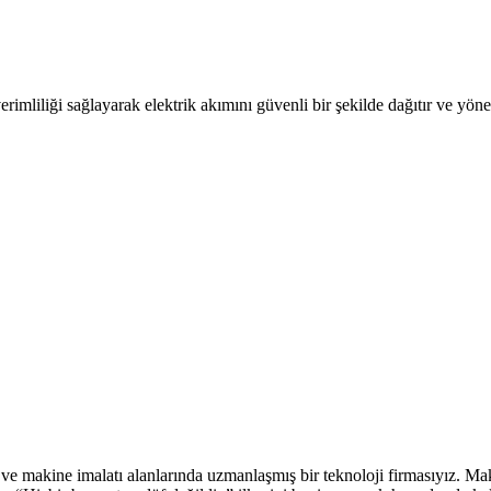
rimliliği sağlayarak elektrik akımını güvenli bir şekilde dağıtır ve yönet
 makine imalatı alanlarında uzmanlaşmış bir teknoloji firmasıyız. Mak